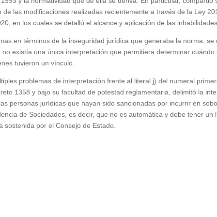
993 y la normatividad que de ella se deriva. En particular, compartió su
o de las modificaciones realizadas recientemente a través de la Ley 20
, en los cuales se detalló el alcance y aplicación de las inhabilidades
as en términos de la inseguridad jurídica que generaba la norma, se d
ue no existía una única interpretación que permitiera determinar cuándo 
ienes tuvieron un vínculo.
ples problemas de interpretación frente al literal j) del numeral prime
reto 1358 y bajo su facultad de potestad reglamentaria, delimitó la inte
re las personas jurídicas que hayan sido sancionadas por incurrir en s
dencia de Sociedades, es decir, que no es automática y debe tener un l
 la sostenida por el Consejo de Estado.