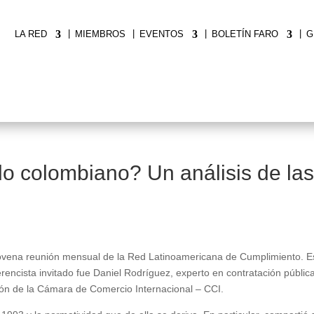
|
|
|
|
LA RED
MIEMBROS
EVENTOS
BOLETÍN FARO
G
do colombiano? Un análisis de las
ovena reunión mensual de la Red Latinoamericana de Cumplimiento. Est
erencista invitado fue Daniel Rodríguez, experto en contratación públi
ión de la Cámara de Comercio Internacional – CCI.