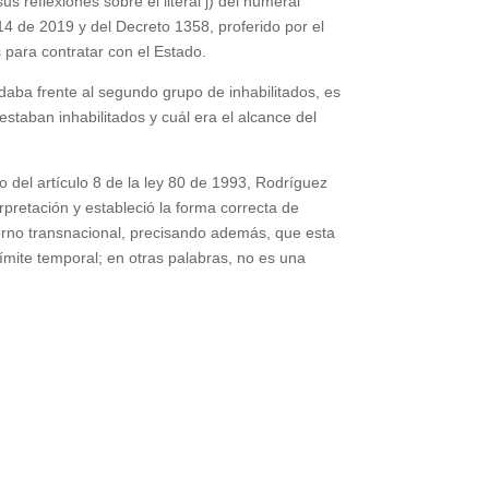
s reflexiones sobre el literal j) del numeral
14 de 2019 y del Decreto 1358, proferido por el
 para contratar con el Estado.
aba frente al segundo grupo de inhabilitados, es
estaban inhabilitados y cuál era el alcance del
ro del artículo 8 de la ley 80 de 1993, Rodríguez
rpretación y estableció la forma correcta de
oborno transnacional, precisando además, que esta
ímite temporal; en otras palabras, no es una