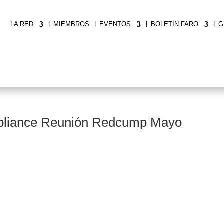
|
|
|
|
LA RED
MIEMBROS
EVENTOS
BOLETÍN FARO
G
liance Reunión Redcump Mayo