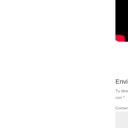
Envi
Tu dir
con
*
Comen